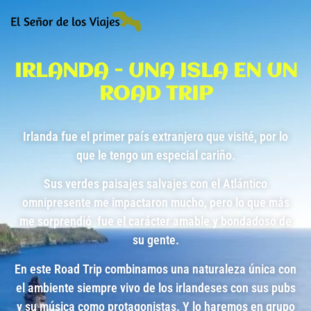
IRLANDA - UNA ISLA EN UN
ROAD TRIP
Irlanda fue el primer país extranjero que visité, por lo
que le tengo un especial cariño.
Sus verdes paisajes salvajes con el Atlántico
omnipresente me impactaron mucho, pero lo que más
me sorprendió fue el carácter amable y bondadoso de
su gente.
En este Road Trip combinamos una naturaleza única con
el ambiente siempre vivo de los irlandeses con sus pubs
y su música como protagonistas. Y lo haremos en grupo