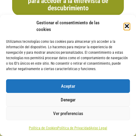
para acceder a la entrevista de
descubrimiento
Gestionar el consentimiento de las
cookies
Utilizamos tecnologías como las cookies para almacenar y/o acceder a la
5 Pasos para conseguir tu
información del dispositivo. Lo hacemos para mejorar la experiencia de
plaza
navegación y para mostrar anuncios personalizados. El consentimiento a estas
tecnologías nos permitirá procesar datos como el comportamiento de navegación
o los ID's únicos en este sitio. No consentir o retirar el consentimiento, puede
afectar negativamente a ciertas características y funciones.
Rellena el formulario (se accede desde el botón del
presupeusto)
, te llevará solo 2 minutos y me ayudará a
saber si este viaje es lo que buscas.
Aceptar
Contactaré contigo para
concertar una entrevista de
Denegar
descubrimiento de unos 15 minutos
para conocernos mejor.
Te explicaré el viaje en detalle y podrás resolver todas tus
Ver preferencias
dudas.
Si te gusta el viaje y decidimos que este viaje es para tí,
Política de Cookies
Política de Privacidad
Aviso Legal
solo quedará
hacer la reserva de tu plaza
realizando un