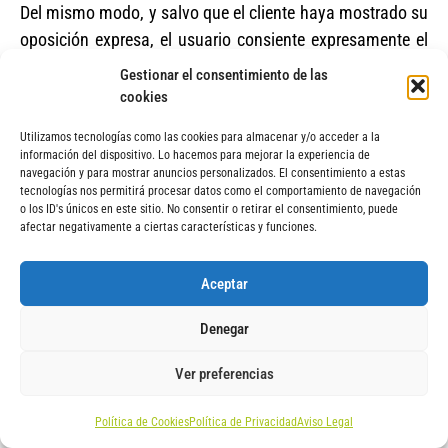
Del mismo modo, y salvo que el cliente haya mostrado su
oposición expresa, el usuario consiente expresamente el
tratamiento de sus datos personales para remitir
Gestionar el consentimiento de las
información de interés, novedades y ofertas sobre los
cookies
productos y servicios a través de cualquier medio,
Utilizamos tecnologías como las cookies para almacenar y/o acceder a la
incluyendo correo electrónico.
información del dispositivo. Lo hacemos para mejorar la experiencia de
navegación y para mostrar anuncios personalizados. El consentimiento a estas
Para darse de baja de envíos de comunicaciones
tecnologías nos permitirá procesar datos como el comportamiento de navegación
o los ID's únicos en este sitio. No consentir o retirar el consentimiento, puede
publicitarias puede hacerlo enviando un email a
afectar negativamente a ciertas características y funciones.
viajarconayuda@xn--elseordelosviajes-ixb.com.
Podrás dirigir tus comunicaciones y ejercitar los derechos
Aceptar
de acceso, rectificación, cancelación y oposición a través
Denegar
de correo postal en C/ La Vía 3, 2F, 03440 Ibi, Alicante o
al correo electrónico: viajarconayuda@xn--
Ver preferencias
elseordelosviajes-ixb.com junto con prueba válida en
derecho, como fotocopia del D.N.I. o equivalente,
Política de Cookies
Política de Privacidad
Aviso Legal
indicando en el asunto “PROTECCIÓN DE DATOS”.